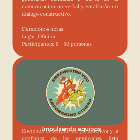
comunicación no verbal y entablarán un
diálogo constructivo.
Duración: 4 horas
Lugar: Oficina
Participantes: 6 - 50 personas
Impulsando equipos
Enciende el sentido de pertenencia y la
confianza de los empleados. Esta