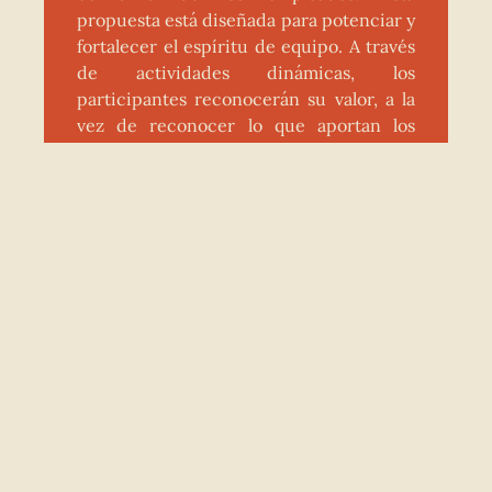
propuesta está diseñada para potenciar y
fortalecer el espíritu de equipo. A través
de actividades dinámicas, los
participantes reconocerán su valor, a la
vez de reconocer lo que aportan los
compañeros y se sentirán inspirados
para dar lo mejor de sí mismos. El
objetivo es fomentar un equipo motivado
y proactivo, preparado para afrontar
retos y alcanzar el éxito juntos.
Duración: 4 horas
Lugar: Oficina
Número de personas: 10 - 50 personas